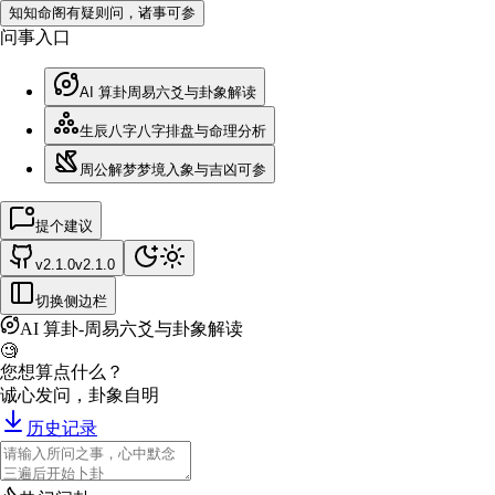
知
知命阁
有疑则问，诸事可参
问事入口
AI 算卦
周易六爻与卦象解读
生辰八字
八字排盘与命理分析
周公解梦
梦境入象与吉凶可参
提个建议
v2.1.0
v2.1.0
切换侧边栏
AI 算卦
-
周易六爻与卦象解读
🧐
您想算点什么？
诚心发问，卦象自明
历史记录