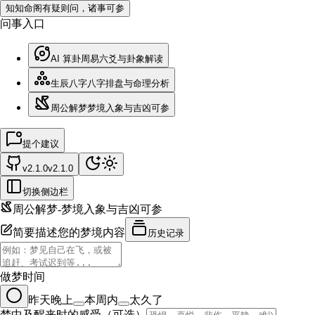
知
知命阁
有疑则问，诸事可参
问事入口
AI 算卦
周易六爻与卦象解读
生辰八字
八字排盘与命理分析
周公解梦
梦境入象与吉凶可参
提个建议
v2.1.0
v2.1.0
切换侧边栏
周公解梦
-
梦境入象与吉凶可参
简要描述您的梦境内容
历史记录
做梦时间
昨天晚上
本周内
太久了
梦中及醒来时的感受（可选）